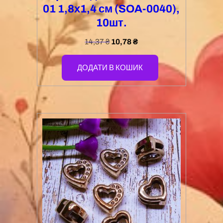
01 1,8х1,4 см (SOA-0040),
10шт.
14,37
₴
10,78
₴
ДОДАТИ В КОШИК