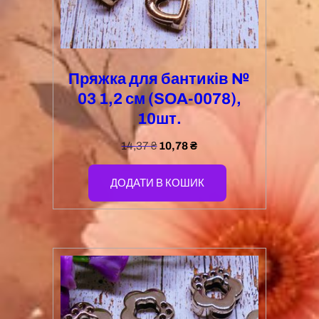
Пряжка для бантиків №
03 1,2 см (SOA-0078),
10шт.
14,37
₴
10,78
₴
ДОДАТИ В КОШИК