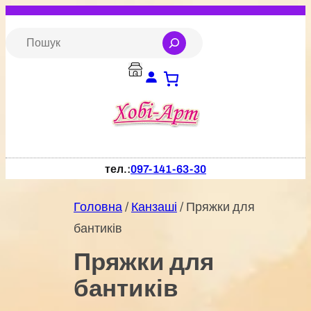
Перейти
до
S
e
вмісту
a
r
c
h
тел.:
097-141-63-30
Головна
/
Канзаші
/ Пряжки для
бантиків
Пряжки для
бантиків