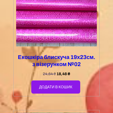
Екошкіра блискуча 19х23см.
з візерунком №02
24,64
₴
18,48
₴
ДОДАТИ В КОШИК