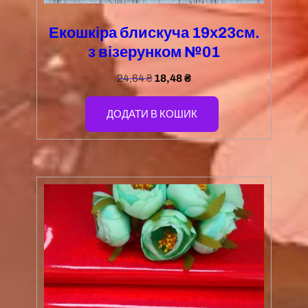
Екошкіра блискуча 19х23см.
з візерунком №01
24,64
₴
18,48
₴
ДОДАТИ В КОШИК