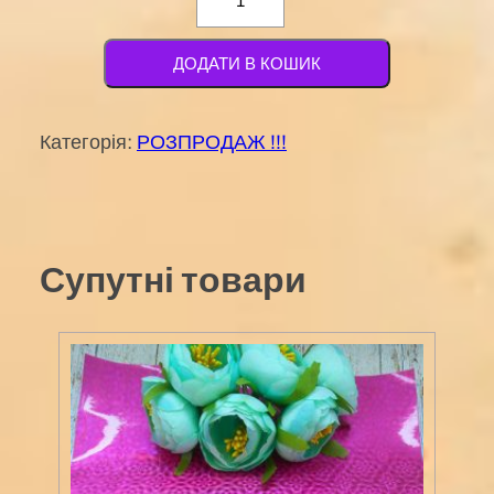
серединка
№
ДОДАТИ В КОШИК
106
2,5х3,5мм
Категорія:
РОЗПРОДАЖ !!!
кількість
Супутні товари