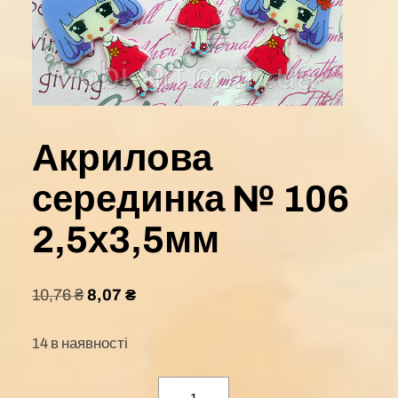
Акрилова
серединка № 106
2,5х3,5мм
10,76
₴
8,07
₴
14 в наявності
Акрилова