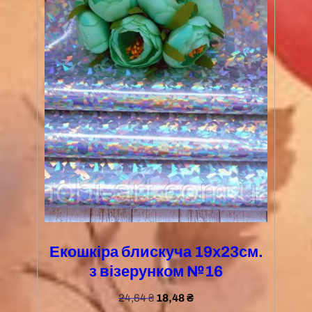
Екошкіра блискуча 19х23см.
з візерунком №16
24,64
₴
18,48
₴