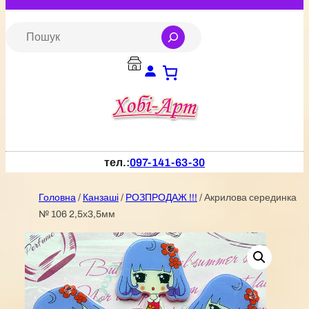
Перейти
до
S
e
вмісту
a
r
c
h
тел.:
097-141-63-30
Головна
/
Канзаші
/
РОЗПРОДАЖ !!!
/ Акрилова серединка
№ 106 2,5х3,5мм