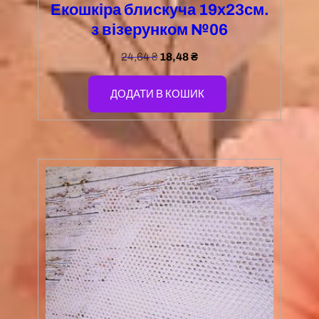
Екошкіра блискуча 19х23см.
з візерунком №06
24,64
₴
18,48
₴
ДОДАТИ В КОШИК