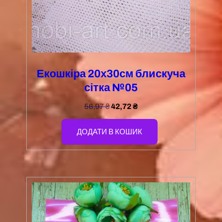
Екошкіра 20х30см блискуча
сітка №05
56,97
₴
42,72
₴
ДОДАТИ В КОШИК