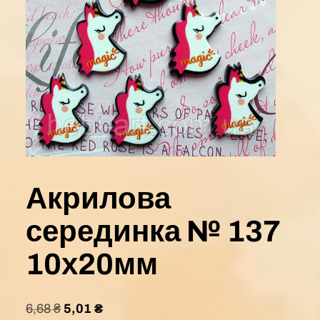
Акрилова
серединка № 137
10х20мм
6,68
₴
5,01
₴