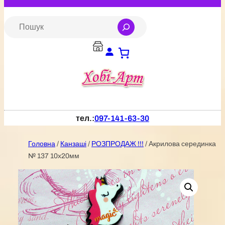
Перейти
до
S
e
вмісту
a
r
c
h
тел.:
097-141-63-30
Головна
/
Канзаші
/
РОЗПРОДАЖ !!!
/ Акрилова серединка
№ 137 10х20мм