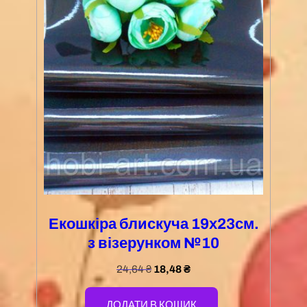
Екошкіра блискуча 19х23см.
з візерунком №10
24,64
₴
18,48
₴
ДОДАТИ В КОШИК