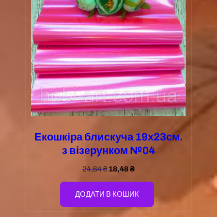
Екошкіра блискуча 19х23см.
з візерунком №04
24,64
₴
18,48
₴
ДОДАТИ В КОШИК