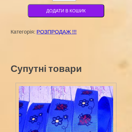
серединка
№
ДОДАТИ В КОШИК
153
25х30мм
Категорія:
РОЗПРОДАЖ !!!
кількість
Супутні товари