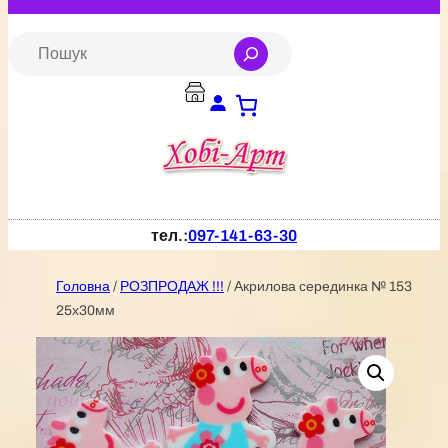
Перейти
до
S
e
вмісту
a
r
c
h
тел.:
097-141-63-30
Головна
/
РОЗПРОДАЖ !!!
/ Акрилова серединка № 153
25х30мм