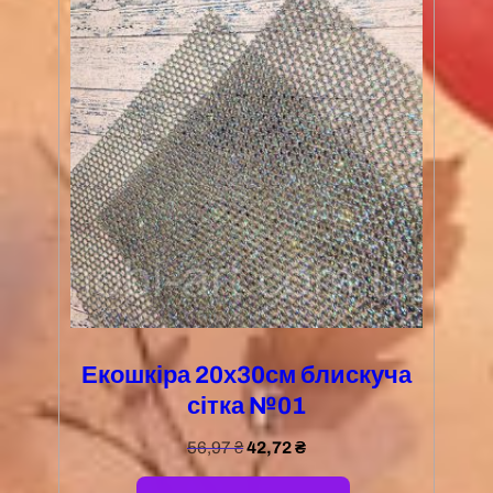
Екошкіра 20х30см блискуча
сітка №01
56,97
₴
42,72
₴