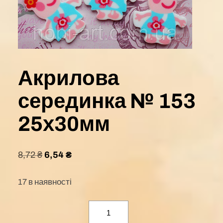
Акрилова
серединка № 153
25х30мм
8,72
₴
6,54
₴
17 в наявності
Акрилова