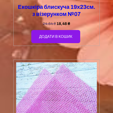
Екошкіра блискуча 19х23см.
з візерунком №07
24,64
₴
18,48
₴
ДОДАТИ В КОШИК