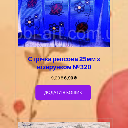
Стрічка репсова 25мм з
візерунком №320
9,20
₴
6,90
₴
ДОДАТИ В КОШИК