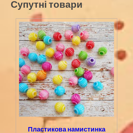
Супутні товари
кількість
Пластикова намистинка