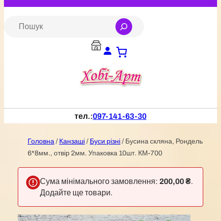
Перейти
до
S
e
вмісту
a
r
c
h
тел.:
097-141-63-30
Головна
/
Канзаші
/
Буси різні
/ Бусина скляна, Рондель
6*8мм., отвір 2мм. Упаковка 10шт. КМ-700
Сума мінімального замовлення:
200,00
₴
.
Додайте ще товари.