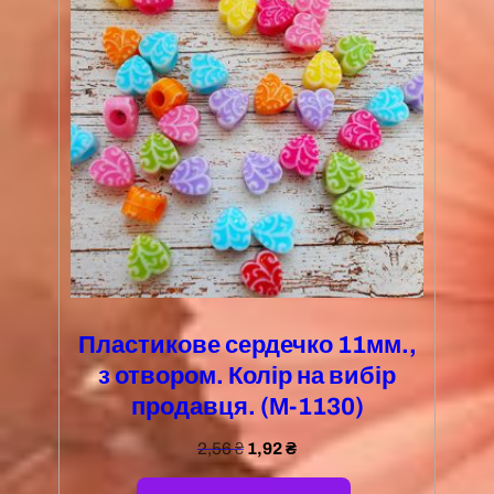
Пластикове сердечко 11мм.,
з отвором. Колір на вибір
продавця. (М-1130)
2,56
₴
1,92
₴