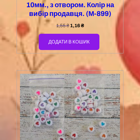
10мм., з отвором. Колір на
вибір продавця. (М-899)
1,55
₴
1,16
₴
ДОДАТИ В КОШИК