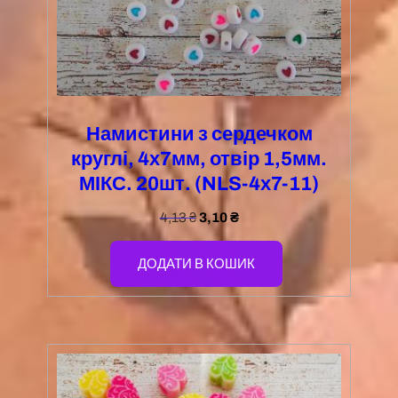
Намистини з сердечком
круглі, 4х7мм, отвір 1,5мм.
МІКС. 20шт. (NLS-4х7-11)
4,13
₴
3,10
₴
ДОДАТИ В КОШИК