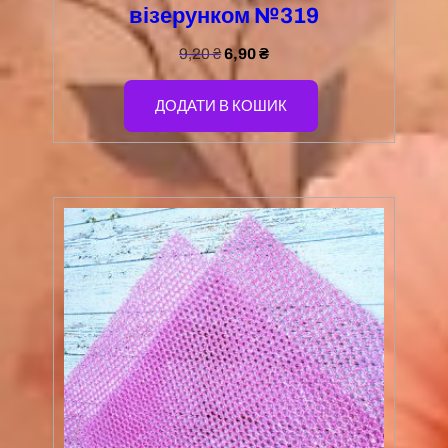
візерунком №319
9,20
₴
6,90
₴
ДОДАТИ В КОШИК