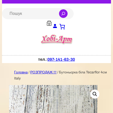
Перейти
до
S
e
вмісту
a
r
c
h
тел.:
097-141-63-30
Головна
/
РОЗПРОДАЖ !!!
/ Бутоньєрка біла Tecarflor 4см
Italy