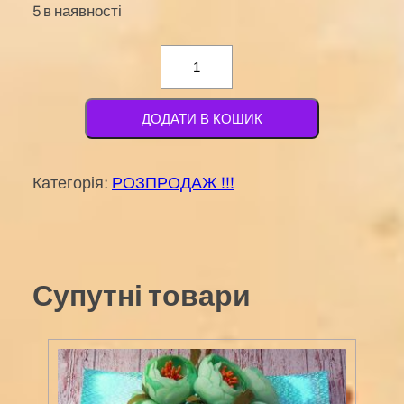
5 в наявності
Бутоньєрка
біла
Tecarflor
ДОДАТИ В КОШИК
4см
Italy
Категорія:
РОЗПРОДАЖ !!!
кількість
Супутні товари