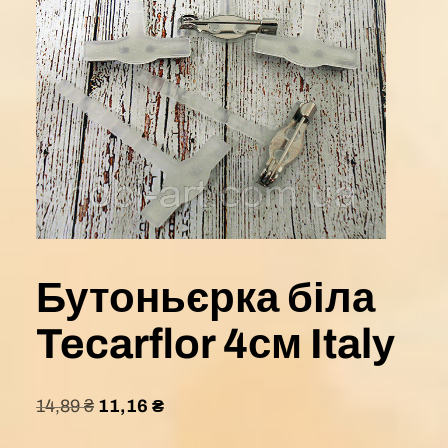
Бутоньєрка біла
Tecarflor 4см Italy
14,89
₴
11,16
₴