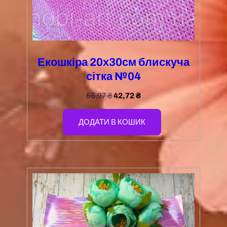
Екошкіра 20х30см блискуча
сітка №04
56,97
₴
42,72
₴
ДОДАТИ В КОШИК