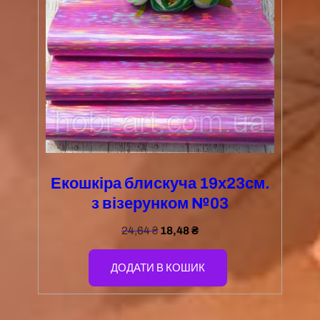
Екошкіра блискуча 19х23см.
з візерунком №03
24,64
₴
18,48
₴
ДОДАТИ В КОШИК