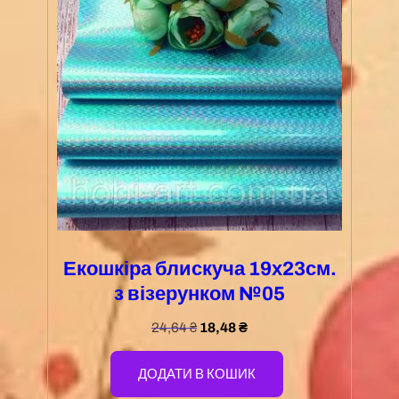
Екошкіра блискуча 19х23см.
з візерунком №05
24,64
₴
18,48
₴
ДОДАТИ В КОШИК