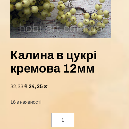
Калина в цукрі
кремова 12мм
32,33
₴
24,25
₴
16 в наявності
Калина
в