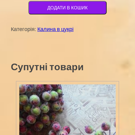
цукрі
ДОДАТИ В КОШИК
кремова
12мм
Категорія:
Калина в цукрі
кількість
Супутні товари