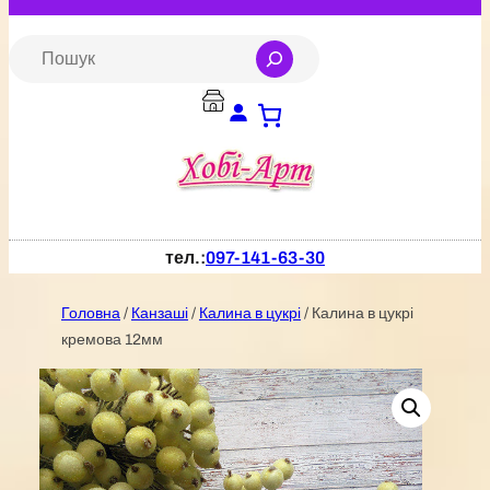
Перейти
до
S
e
вмісту
a
r
c
h
тел.:
097-141-63-30
Головна
/
Канзаші
/
Калина в цукрі
/ Калина в цукрі
кремова 12мм