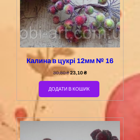
Калина в цукрі 12мм № 16
30,80
₴
23,10
₴
ДОДАТИ В КОШИК