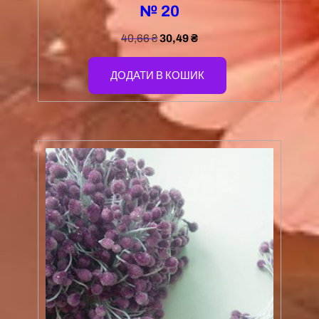
№ 20
40,66
₴
30,49
₴
ДОДАТИ В КОШИК