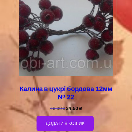
Калина в цукрі бордова 12мм
№ 22
46,00
₴
34,50
₴
ДОДАТИ В КОШИК