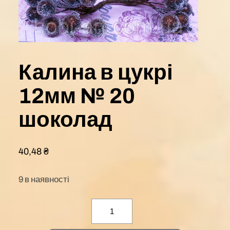
Калина в цукрі
12мм № 20
шоколад
40,48
₴
9 в наявності
Калина
в