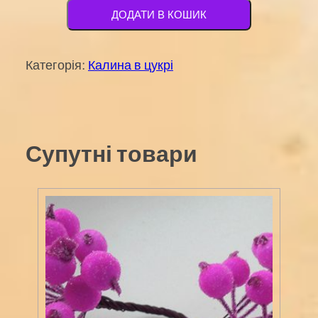
цукрі
ДОДАТИ В КОШИК
12мм
№
Категорія:
Калина в цукрі
20
шоколад
кількість
Супутні товари