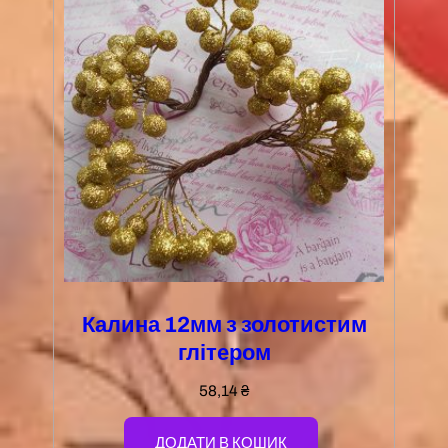
Калина 12мм з золотистим
глітером
58,14
₴
ДОДАТИ В КОШИК