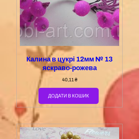
Калина в цукрі 12мм № 13
яскраво-рожева
40,11
₴
ДОДАТИ В КОШИК