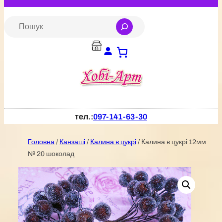
Перейти
до
S
e
вмісту
a
r
c
h
тел.:
097-141-63-30
Головна
/
Канзаші
/
Калина в цукрі
/ Калина в цукрі 12мм
№ 20 шоколад