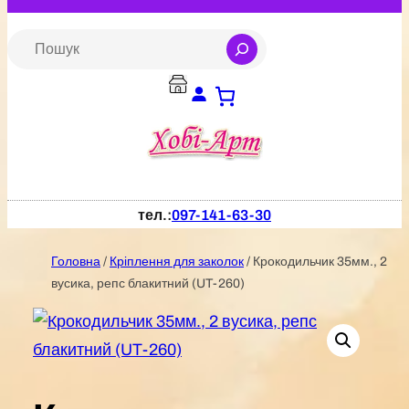
Перейти
до
S
e
вмісту
a
r
c
h
тел.:
097-141-63-30
Головна
/
Кріплення для заколок
/ Крокодильчик 35мм., 2
вусика, репс блакитний (UT-260)