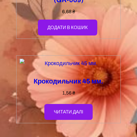
(GR-069)
6,68
₴
ДОДАТИ В КОШИК
Крокодильчик 45 мм.
1,56
₴
ЧИТАТИ ДАЛІ