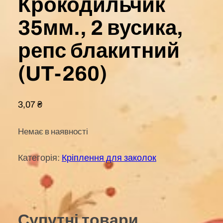
Крокодильчик
35мм., 2 вусика,
репс блакитний
(UT-260)
3,07
₴
Немає в наявності
Категорія:
Кріплення для заколок
Супутні товари