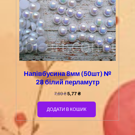
Напівбусина 8мм (50шт) №
28 білий перламутр
7,69
₴
5,77
₴
ДОДАТИ В КОШИК