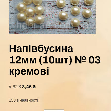
Напівбусина
12мм (10шт) № 03
кремові
4,62
₴
3,46
₴
138 в наявності