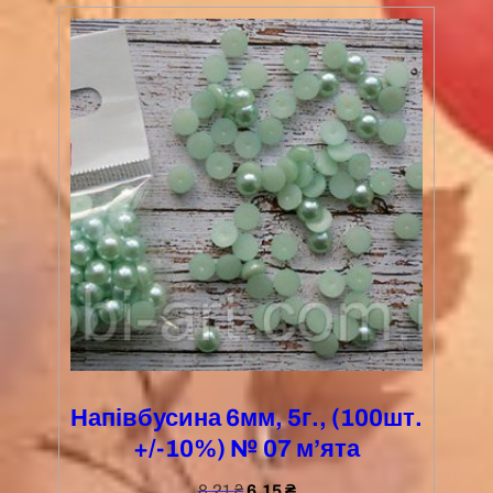
Напівбусина 6мм, 5г., (100шт.
+/-10%) № 07 м’ята
8,21
₴
6,15
₴