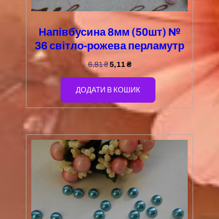
Напівбусина 8мм (50шт) №
36 світло-рожева перламутр
6,81
₴
5,11
₴
ДОДАТИ В КОШИК