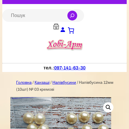
Перейти
до
S
e
вмісту
a
r
c
h
тел.:
097-141-63-30
Головна
/
Канзаші
/
Напівбусини
/ Напівбусина 12мм
(10шт) № 03 кремові