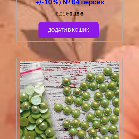
+/-10%) № 04 персик
8,21
₴
6,15
₴
ДОДАТИ В КОШИК