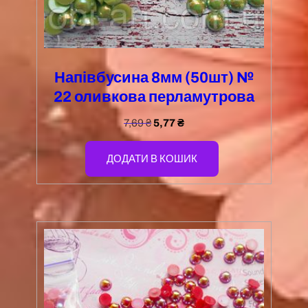
Напівбусина 8мм (50шт) №
22 оливкова перламутрова
7,69
₴
5,77
₴
ДОДАТИ В КОШИК