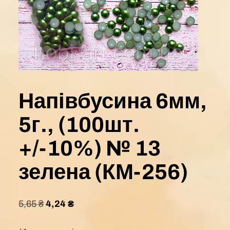
Напівбусина 6мм,
5г., (100шт.
+/-10%) № 13
зелена (КМ-256)
5,65
₴
4,24
₴