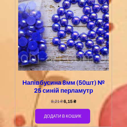
Напівбусина 8мм (50шт) №
25 синій перламутр
8,21
₴
6,15
₴
ДОДАТИ В КОШИК