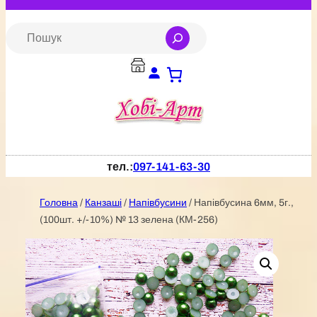
Перейти
до
S
e
вмісту
a
r
c
h
тел.:
097-141-63-30
Головна
/
Канзаші
/
Напівбусини
/ Напівбусина 6мм, 5г.,
(100шт. +/-10%) № 13 зелена (КМ-256)