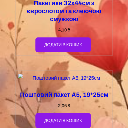
Пакетики 32х44см з
єврослотом та клеючою
смужкою
4,10
₴
ДОДАТИ В КОШИК
Поштовий пакет А5, 19*25см
2,06
₴
ДОДАТИ В КОШИК