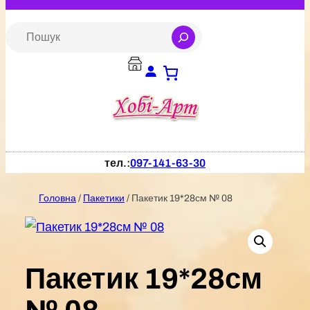
Перейти
до
S
e
вмісту
a
r
c
h
тел.:
097-141-63-30
Головна
/
Пакетики
/ Пакетик 19*28см № 08
Пакетик 19*28см