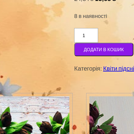
8 в наявності
Підсніжник
(пучок
ДОДАТИ В КОШИК
9-
10
Категорія:
Квіти підсн
шт)
№
05
пудровий
кількість