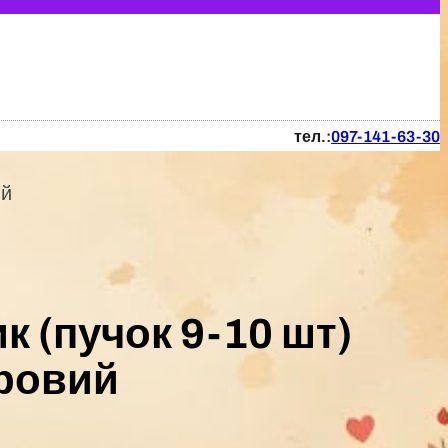
тел.:
097-141-63-30
ий
к (пучок 9-10 шт)
ровий