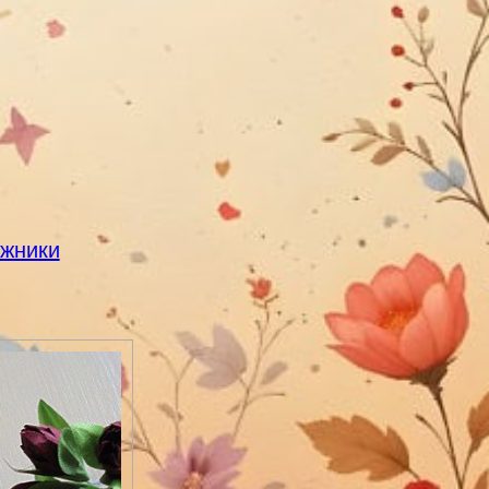
іжники