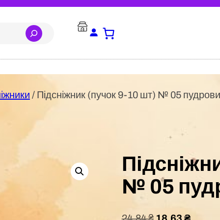
ніжники
/ Підсніжник (пучок 9-10 шт) № 05 пудров
Підсніжни
№ 05 пуд
24,84
₴
18,63
₴