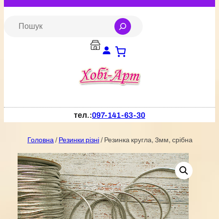
Перейти
до
S
e
вмісту
a
r
c
h
тел.:
097-141-63-30
Головна
/
Резинки різні
/ Резинка кругла, 3мм, срібна