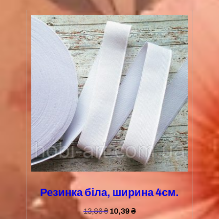
Резинка біла, ширина 4см.
13,86
₴
10,39
₴