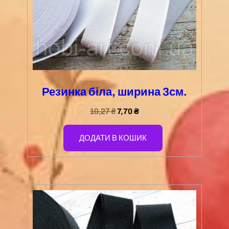
Резинка біла, ширина 3см.
10,27
₴
7,70
₴
ДОДАТИ В КОШИК