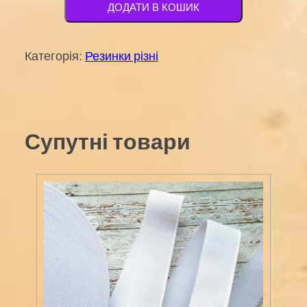
3мм,
ДОДАТИ В КОШИК
срібна
кількість
Категорія:
Резинки різні
Супутні товари