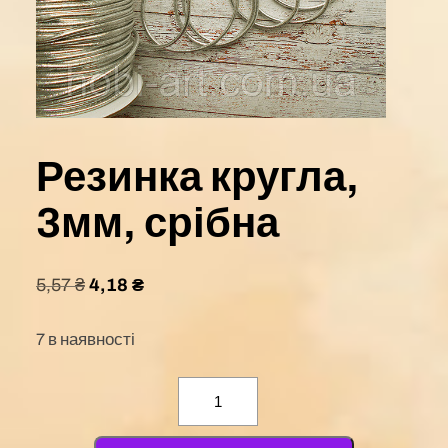
Резинка кругла,
3мм, срібна
5,57
₴
4,18
₴
7 в наявності
Резинка
кругла,