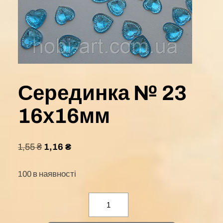
Серединка № 23
16х16мм
1,55
₴
1,16
₴
100 в наявності
Серединка
№