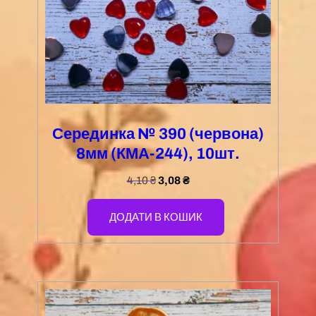
Серединка № 390 (червона)
8мм (КМА-244), 10шт.
4,10
₴
3,08
₴
ДОДАТИ В КОШИК