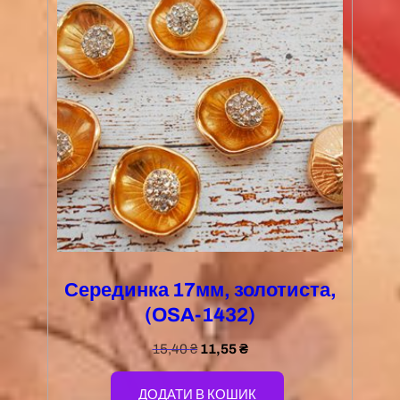
Серединка 17мм, золотиста,
(OSA-1432)
15,40
₴
11,55
₴
ДОДАТИ В КОШИК