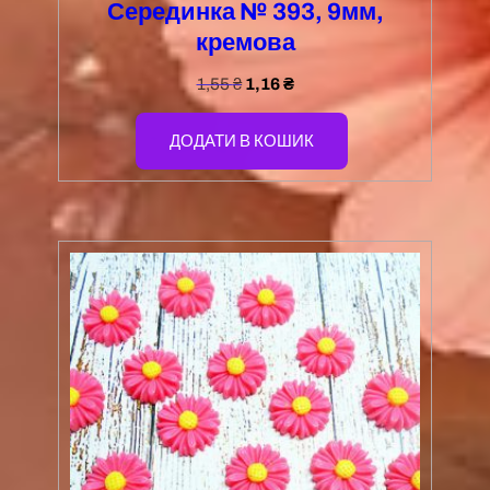
Серединка № 393, 9мм,
кремова
1,55
₴
1,16
₴
ДОДАТИ В КОШИК