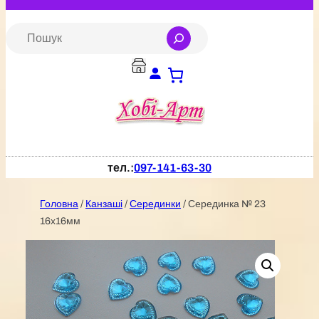
Перейти
до
S
e
вмісту
a
r
c
h
тел.:
097-141-63-30
Головна
/
Канзаші
/
Серединки
/ Серединка № 23
16х16мм