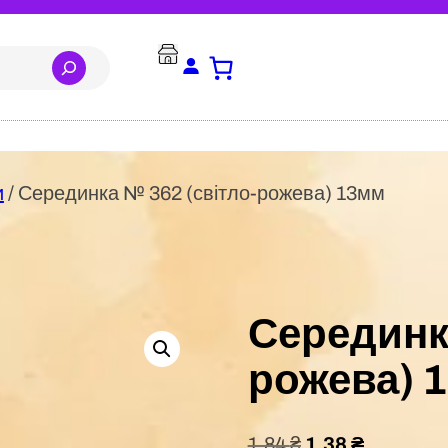
и
/ Серединка № 362 (світло-рожева) 13мм
Серединка
рожева) 
1,84
₴
1,38
₴