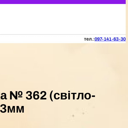
тел.:
097-141-63-30
 № 362 (світло-
13мм