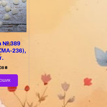
а № 389
КМА-236),
т.
,08
₴
КОШИК