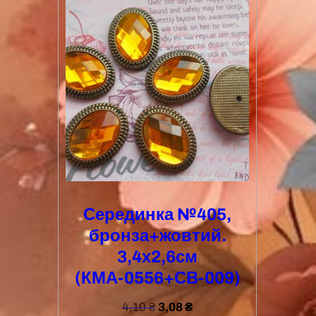
Серединка №405,
бронза+жовтий.
3,4х2,6см
(КМА-0556+СВ-009)
4,10
₴
3,08
₴