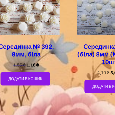
Серединка № 392,
Серединк
9мм, біла
(біла) 8мм (
10ш
1,55
₴
1,16
₴
4,10
₴
3
ДОДАТИ В КОШИК
ДОДАТИ В 