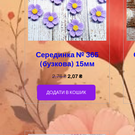
Серединка № 365
(бузкова) 15мм
2,76
₴
2,07
₴
ДОДАТИ В КОШИК