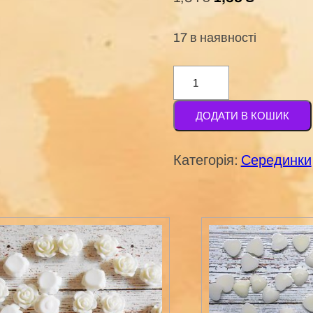
17 в наявності
Серединка
№
ДОДАТИ В КОШИК
362
(світло-
Категорія:
Серединки
рожева)
13мм
кількість