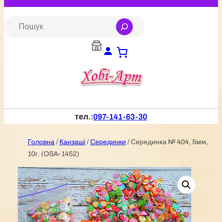
Перейти
до
S
e
вмісту
a
r
c
h
тел.:
097-141-63-30
Головна
/
Канзаші
/
Серединки
/ Серединка № 404, 5мм,
10г. (OSA-1452)