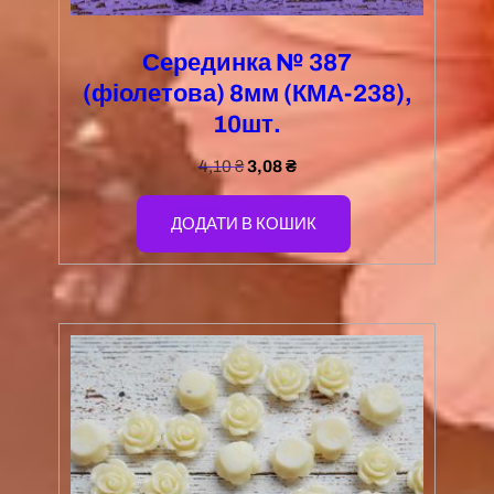
Серединка № 387
(фіолетова) 8мм (КМА-238),
10шт.
4,10
₴
3,08
₴
ДОДАТИ В КОШИК