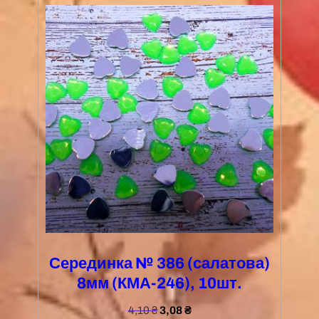
Серединка № 386 (салатова)
8мм (КМА-246), 10шт.
4,10
₴
3,08
₴