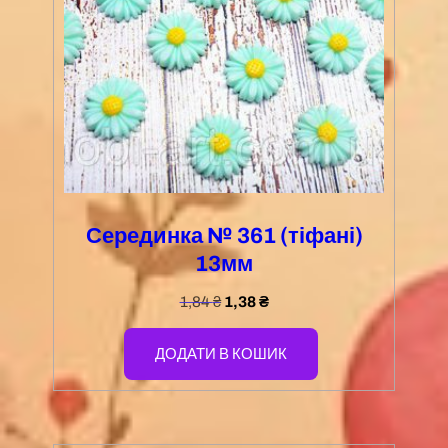
Серединка № 361 (тіфані)
13мм
1,84
₴
1,38
₴
ДОДАТИ В КОШИК