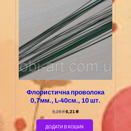
Флористична проволока
0,7мм., L-40см., 10 шт.
8,28
₴
6,21
₴
ДОДАТИ В КОШИК