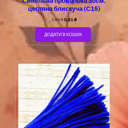
Синельна проволока 30см.
цегляна блискуча (С15)
1,09
₴
0,81
₴
ДОДАТИ В КОШИК