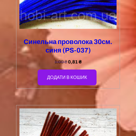
Синельна проволока 30см.
синя (PS-037)
1,09
₴
0,81
₴
ДОДАТИ В КОШИК