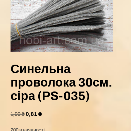
Синельна
проволока 30см.
сіра (PS-035)
1,09
₴
0,81
₴
200 в наявності