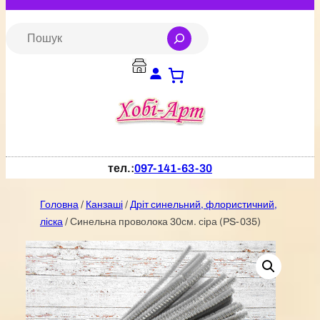
Перейти
до
S
e
вмісту
a
r
c
h
тел.:
097-141-63-30
Головна
/
Канзаші
/
Дріт синельний, флористичний,
ліска
/ Синельна проволока 30см. сіра (PS-035)