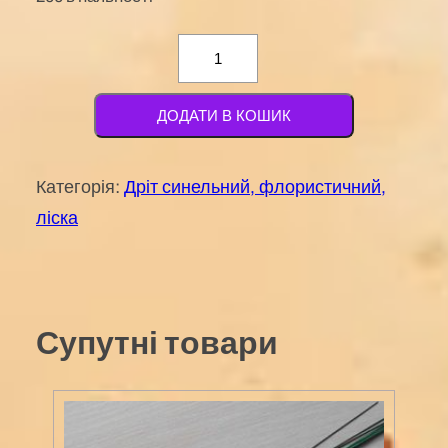
Синельна
проволока
30см.
ДОДАТИ В КОШИК
сіра
(PS-
Категорія:
Дріт синельний, флористичний,
035)
ліска
кількість
Супутні товари