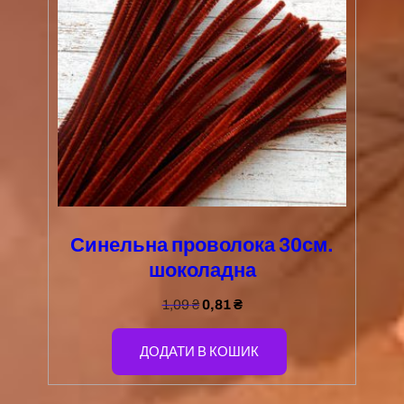
Синельна проволока 30см.
шоколадна
1,09
₴
0,81
₴
ДОДАТИ В КОШИК