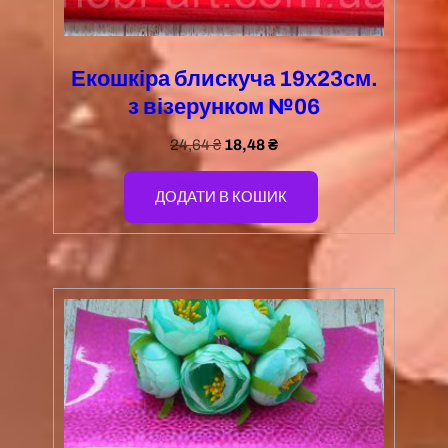
Екошкіра блискуча 19х23см.
з візерунком №06
24,64
₴
18,48
₴
ДОДАТИ В КОШИК