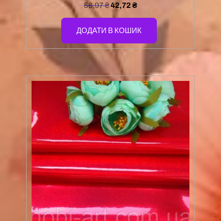
56,97
₴
42,72
₴
ДОДАТИ В КОШИК