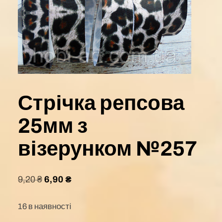
Стрічка репсова
25мм з
візерунком №257
9,20
₴
6,90
₴
16 в наявності