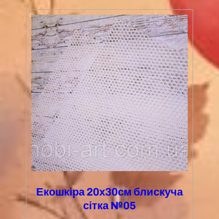
Екошкіра 20х30см блискуча
сітка №05