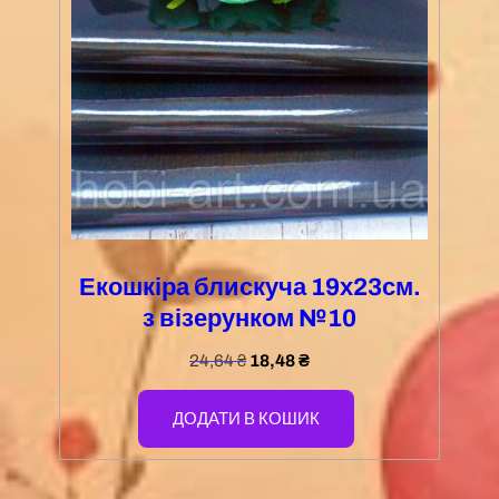
Екошкіра блискуча 19х23см.
з візерунком №10
24,64
₴
18,48
₴
ДОДАТИ В КОШИК