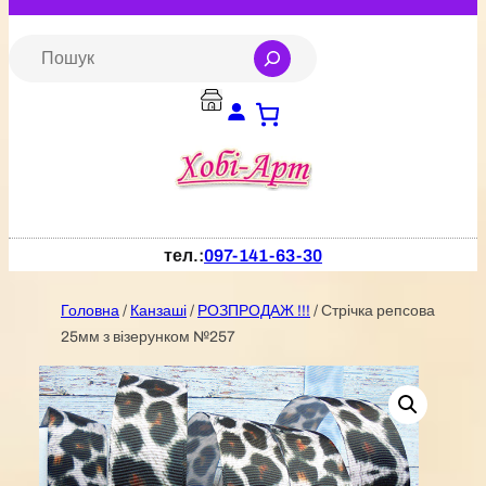
Перейти
до
S
e
вмісту
a
r
c
h
тел.:
097-141-63-30
Головна
/
Канзаші
/
РОЗПРОДАЖ !!!
/ Стрічка репсова
25мм з візерунком №257