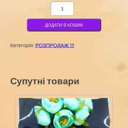
Стрічка
репсова
25мм
ДОДАТИ В КОШИК
з
візерунком
Категорія:
РОЗПРОДАЖ !!!
№257
кількість
Супутні товари