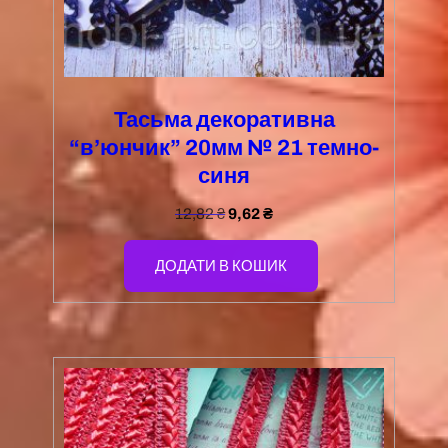
Тасьма декоративна
“в’юнчик” 20мм № 21 темно-
синя
12,82
₴
9,62
₴
ДОДАТИ В КОШИК