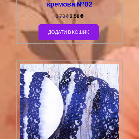
кремова №02
8,78
₴
6,58
₴
ДОДАТИ В КОШИК