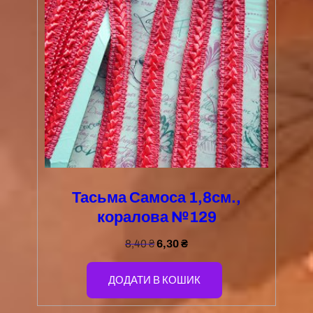
Тасьма Самоса 1,8см.,
коралова №129
8,40
₴
6,30
₴
ДОДАТИ В КОШИК