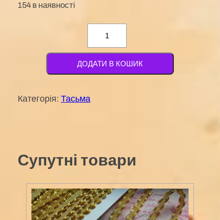
154 в наявності
Тасьма
декоративна
з
ДОДАТИ В КОШИК
листочком,
20мм
Категорія:
Тасьма
№
05
блакитна
(LE-
Супутні товари
493)
кількість