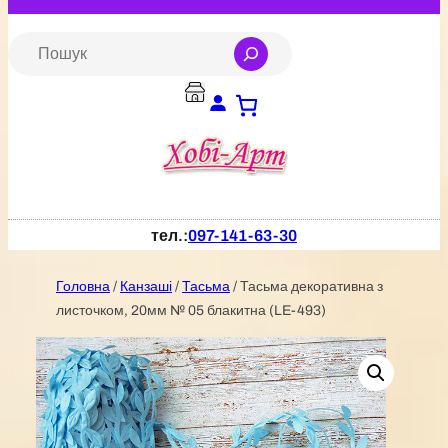
Перейти
до
S
e
вмісту
a
r
c
h
тел.:
097-141-63-30
Головна
/
Канзаші
/
Тасьма
/ Тасьма декоративна з
листочком, 20мм № 05 блакитна (LE-493)