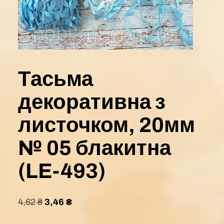
Тасьма
декоративна з
листочком, 20мм
№ 05 блакитна
(LE-493)
4,62
₴
3,46
₴