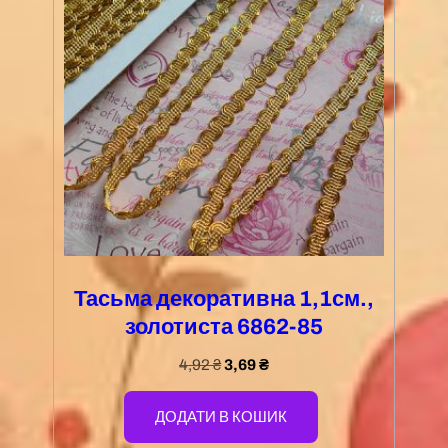
Тасьма декоративна 1,1см.,
золотиста 6862-85
4,92
₴
3,69
₴
ДОДАТИ В КОШИК