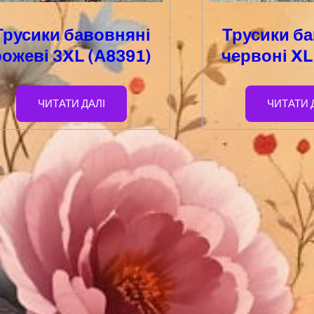
Трусики бавовняні
Трусики б
рожеві 3XL (А8391)
червоні XL
ЧИТАТИ ДАЛІ
ЧИТАТИ 