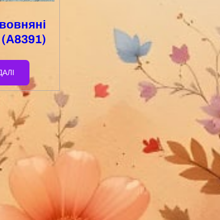
авовняні
 (А8391)
ДАЛІ