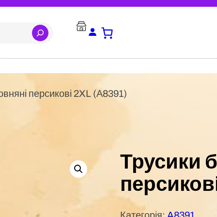
овняні персикові 2XL (А8391)
Трусики 
персикові
Категорія:
A8391