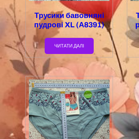
Трусики бавовняні
пудрові XL (А8391)
ЧИТАТИ ДАЛІ