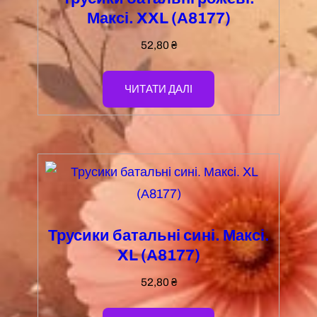
Максі. XXL (А8177)
52,80
₴
ЧИТАТИ ДАЛІ
Трусики батальні сині. Максі.
XL (А8177)
52,80
₴