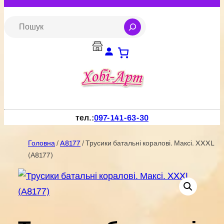
Перейти
до
S
e
вмісту
a
r
c
h
тел.:
097-141-63-30
Головна
/
A8177
/ Трусики батальні коралові. Максі. XXXL
(А8177)