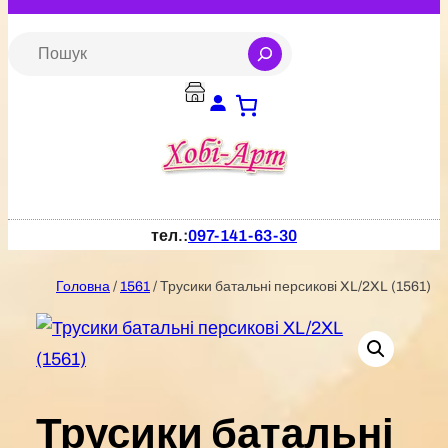
Перейти
до
S
e
вмісту
a
r
c
h
тел.:
097-141-63-30
Головна
/
1561
/ Трусики батальні персикові XL/2XL (1561)
Трусики батальні