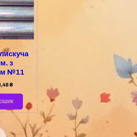
блискуча
м. з
ом №11
8,48
₴
КОШИК