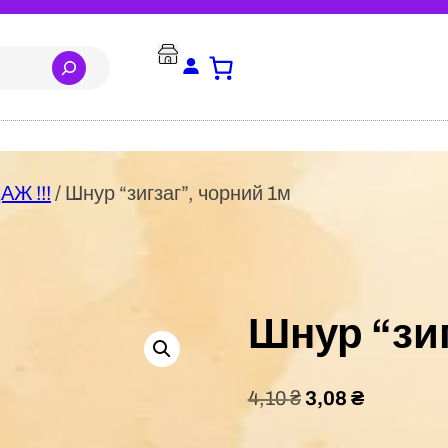
Ж !!!
/ Шнур “зигзаг”, чорний 1м
Шнур “зиг
4,10
₴
3,08
₴