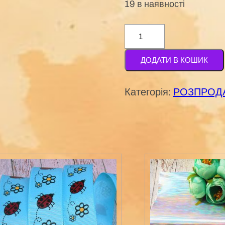
19 в наявності
Шнур
"зигзаг",
ДОДАТИ В КОШИК
чорний
1м
Категорія:
РОЗПРОДАЖ
кількість