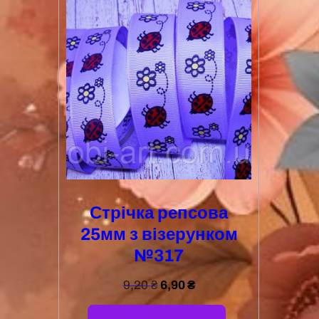
Стрічка репсова
25мм з візерунком
№317
9,20
₴
6,90
₴