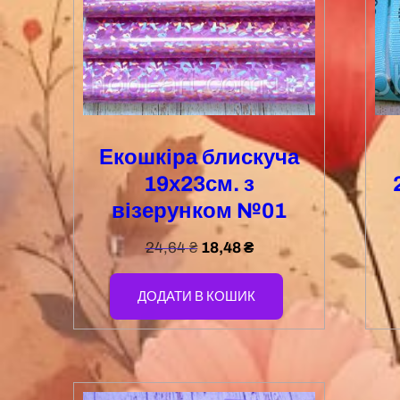
Екошкіра блискуча
19х23см. з
візерунком №01
24,64
₴
18,48
₴
ДОДАТИ В КОШИК