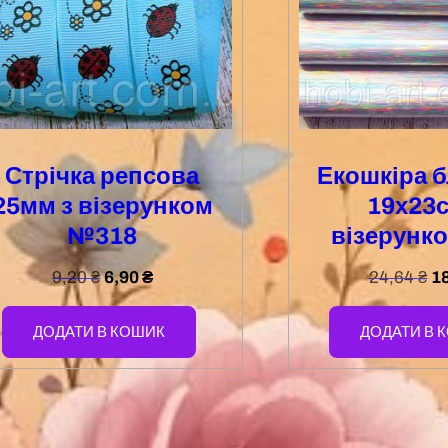
Стрічка репсова
Екошкіра 
25мм з візерунком
19х23с
№318
візерунк
9,20
₴
6,90
₴
24,64
₴
1
ДОДАТИ В КОШИК
ДОДАТИ В 