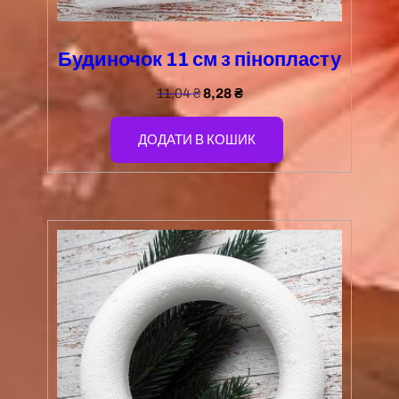
Будиночок 11 см з пінопласту
11,04
₴
8,28
₴
ДОДАТИ В КОШИК