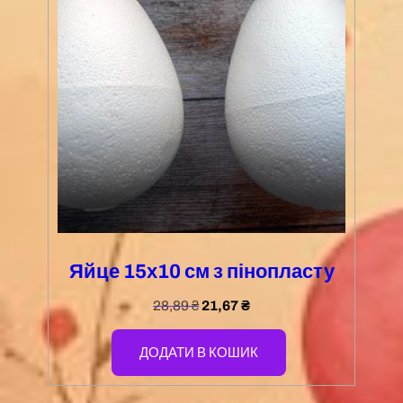
Яйце 15х10 см з пінопласту
28,89
₴
21,67
₴
ДОДАТИ В КОШИК