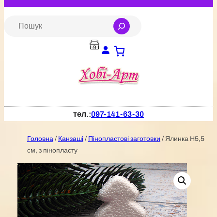
Перейти
до
S
e
вмісту
a
r
c
h
тел.:
097-141-63-30
Головна
/
Канзаші
/
Пінопластові заготовки
/ Ялинка H5,5
см, з пінопласту