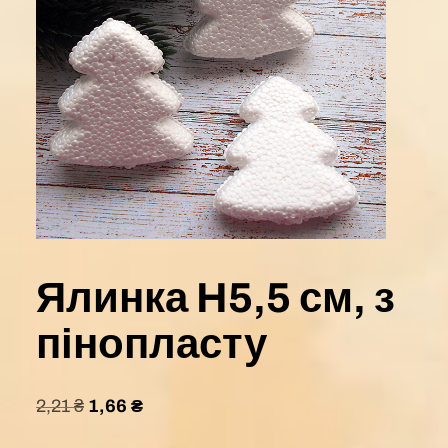
Ялинка H5,5 см, з
пінопласту
2,21
₴
1,66
₴