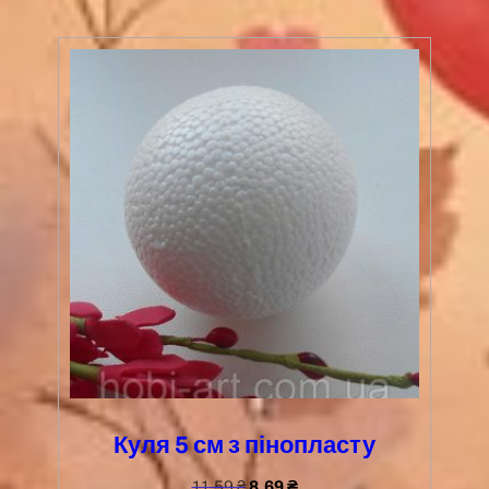
Куля 5 см з пінопласту
11,59
₴
8,69
₴